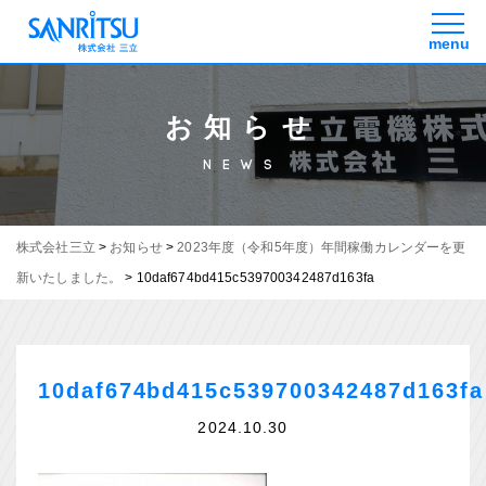
お知らせ
NEWS
株式会社三立
>
お知らせ
>
2023年度（令和5年度）年間稼働カレンダーを更
新いたしました。
>
10daf674bd415c539700342487d163fa
10daf674bd415c539700342487d163fa
2024.10.30